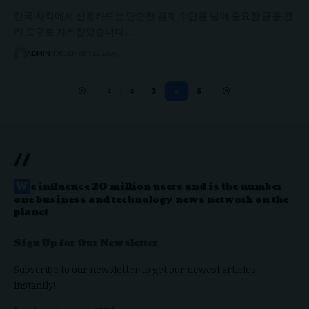
한국 사회에서 신용카드는 단순한 결제 수단을 넘어 중요한 금융 관
리 도구로 자리잡았습니다.…
ADMIN
DECEMBER 12, 2025
1
2
3
4
5
//
W
e influence 20 million users and is the number
one business and technology news network on the
planet
Sign Up for Our Newsletter
Subscribe to our newsletter to get our newest articles
instantly!