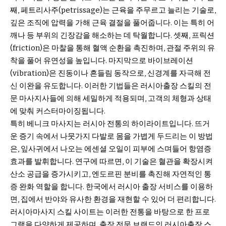
째, 페트리사주(petrissage)는 근육을 주무르고 늘리는 기술로,
깊은 조직에 압력을 가해 근육 결절을 풀어줍니다. 이는 특히 어
깨나 등 부위의 긴장감을 해소하는 데 탁월합니다. 셋째, 프릭션
(friction)은 마찰을 통해 혈액 순환을 촉진하며, 관절 주위의 유
착을 풀어 유연성을 높입니다. 마지막으로 바이브레이션
(vibration)은 진동이나 흔들림 동작으로, 신경계를 자극해 전
신 이완을 유도합니다. 이러한 기법들은 러시아출장 스킬의 전
문 마사지사들에 의해 세밀하게 적용되며, 고객의 체형과 상태
에 맞춰 커스터마이징됩니다.
특히 베니크 마사지는 러시아 전통의 하이라이트입니다. 뜨거
운 증기 속에서 나뭇가지 다발로 몸을 가볍게 두드리는 이 방법
은, 잎사귀에서 나오는 에센셜 오일이 피부에 스며들어 항염증
효과를 발휘합니다. 연구에 따르면, 이 기술은 혈관을 확장시켜
산소 공급을 증가시키고, 엔도르핀 분비를 촉진해 자연적인 통
증 완화 역할을 합니다. 한국에서 러시아 출장 서비스를 이용하
면, 집에서 반야와 유사한 환경을 재현할 수 있어 더 편리합니다.
러시아마사지 스킬 사이트는 이러한 전통을 바탕으로 한 프로
그램을 다양하게 제공하며, 출장 전문 브랜드인 러시아출장 스