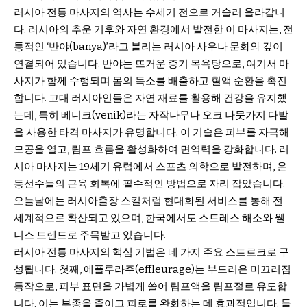
러시아 전통 마사지의 역사는 수세기 전으로 거슬러 올라갑니
다. 러시아의 추운 기후와 자연 환경에서 발전한 이 마사지는, 전
통적인 ‘반야(banya)’라고 불리는 러시아 사우나 문화와 깊이
연결되어 있습니다. 반야는 뜨거운 증기 목욕탕으로, 여기서 마
사지가 함께 수행되며 몸의 독소를 배출하고 혈액 순환을 촉진
합니다. 고대 러시아인들은 자연 재료를 활용해 건강을 유지했
는데, 특히 베니크(venik)라는 자작나무나 오크 나뭇가지 다발
을 사용한 타격 마사지가 유명합니다. 이 기술은 피부를 자극해
모공을 열고, 림프 흐름을 활성화하여 면역력을 강화합니다. 러
시아 마사지는 19세기 유럽에서 스포츠 의학으로 발전하며, 운
동선수들의 근육 회복에 필수적인 방법으로 자리 잡았습니다.
오늘날에는 러시아출장 스킬처럼 현대화된 서비스를 통해 전
세계적으로 확산되고 있으며, 한국에서도 스트레스 해소와 웰
니스 트렌드로 주목받고 있습니다.
러시아 전통 마사지의 핵심 기법은 네 가지 주요 스트로크로 구
성됩니다. 첫째, 에플루라주(effleurage)는 부드러운 미끄러짐
동작으로, 피부 표면을 가볍게 쓸어 림프액을 림프절로 유도합
니다. 이는 부종을 줄이고 피로를 완화하는 데 효과적입니다. 둘